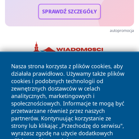
SPRAWDŹ SZCZEGÓŁY
autopromocja
Nasza strona korzysta z plików cookies, aby
działała prawidłowo. Używamy także plików
cookies i podobnych technologii od
zewnętrznych dostawców w celach
analitycznych, marketingowych i
społecznościowych. Informacje te mogą być
Copyright © 2026 pulsbydgoszczy.pl Wszystkie prawa
przetwarzane również przez naszych
zastrzeżone.
partnerów. Kontynuując korzystanie ze
strony lub klikając „Przechodzę do serwisu",
wyrażasz zgodę na użycie dodatkowych
Polityka
Polityka
News
Autorzy