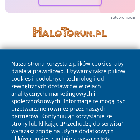
autopromocja
Nasza strona korzysta z plików cookies, aby
działała prawidłowo. Używamy także plików
cookies i podobnych technologii od
zewnętrznych dostawców w celach
Copyright © 2026 pulsbydgoszczy.pl Wszystkie prawa
analitycznych, marketingowych i
zastrzeżone.
społecznościowych. Informacje te mogą być
przetwarzane również przez naszych
partnerów. Kontynuując korzystanie ze
Polityka
Polityka
News
Autorzy
strony lub klikając „Przechodzę do serwisu",
Prywatności
Cookies
wyrażasz zgodę na użycie dodatkowych
plików cookies zgodnie z naszą
polityką