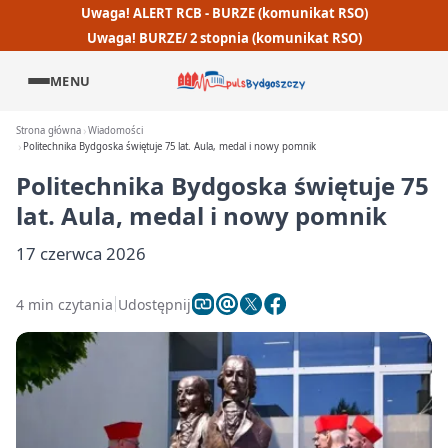
Uwaga! ALERT RCB - BURZE (komunikat RSO)
Uwaga! BURZE/ 2 stopnia (komunikat RSO)
MENU
Strona główna
Wiadomości
Politechnika Bydgoska świętuje 75 lat. Aula, medal i nowy pomnik
Politechnika Bydgoska świętuje 75
lat. Aula, medal i nowy pomnik
17 czerwca 2026
4 min czytania
Udostępnij