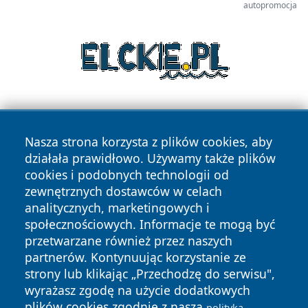
autopromocja
Nasza strona korzysta z plików cookies, aby
działała prawidłowo. Używamy także plików
cookies i podobnych technologii od
zewnętrznych dostawców w celach
Copyright © 2026 pulsbydgoszczy.pl Wszystkie prawa
analitycznych, marketingowych i
zastrzeżone.
społecznościowych. Informacje te mogą być
przetwarzane również przez naszych
partnerów. Kontynuując korzystanie ze
Polityka
Polityka
News
Autorzy
strony lub klikając „Przechodzę do serwisu",
Prywatności
Cookies
wyrażasz zgodę na użycie dodatkowych
plików cookies zgodnie z naszą
polityką