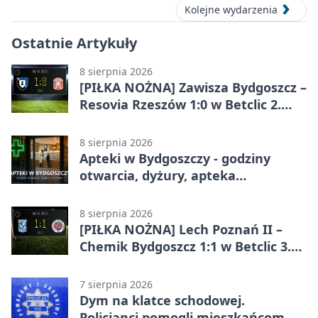
Kolejne wydarzenia
Ostatnie Artykuły
8 sierpnia 2026
[PIŁKA NOŻNA] Zawisza Bydgoszcz –
Resovia Rzeszów 1:0 w Betclic 2.
lidze. Pierwsza wygrana gospodarzy
8 sierpnia 2026
Apteki w Bydgoszczy - godziny
otwarcia, dyżury, apteka
całodobowa
8 sierpnia 2026
[PIŁKA NOŻNA] Lech Poznań II –
Chemik Bydgoszcz 1:1 w Betclic 3.
Lidze Grupa 2 (Grupa II).
Bydgoszczanie wywieźli punkt z
7 sierpnia 2026
Wronek
Dym na klatce schodowej.
Policjanci pomogli mieszkańcom