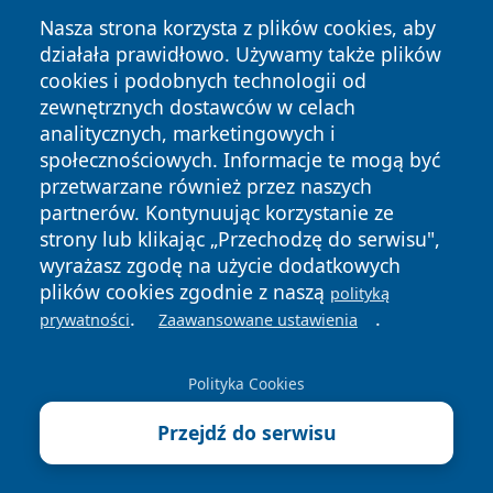
Nasza strona korzysta z plików cookies, aby
działała prawidłowo. Używamy także plików
cookies i podobnych technologii od
zewnętrznych dostawców w celach
Copyright © 2026 pulsbydgoszczy.pl Wszystkie prawa
analitycznych, marketingowych i
zastrzeżone.
społecznościowych. Informacje te mogą być
przetwarzane również przez naszych
partnerów. Kontynuując korzystanie ze
Polityka
Polityka
News
Autorzy
strony lub klikając „Przechodzę do serwisu",
Prywatności
Cookies
wyrażasz zgodę na użycie dodatkowych
plików cookies zgodnie z naszą
polityką
.
.
prywatności
Zaawansowane ustawienia
Polityka Cookies
Przejdź do serwisu