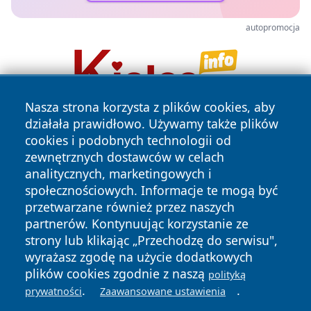
autopromocja
Nasza strona korzysta z plików cookies, aby
działała prawidłowo. Używamy także plików
cookies i podobnych technologii od
zewnętrznych dostawców w celach
analitycznych, marketingowych i
społecznościowych. Informacje te mogą być
przetwarzane również przez naszych
Copyright © 2026 pulsbydgoszczy.pl Wszystkie prawa
zastrzeżone.
partnerów. Kontynuując korzystanie ze
strony lub klikając „Przechodzę do serwisu",
wyrażasz zgodę na użycie dodatkowych
Polityka
Polityka
plików cookies zgodnie z naszą
polityką
News
Autorzy
Prywatności
Cookies
.
.
prywatności
Zaawansowane ustawienia