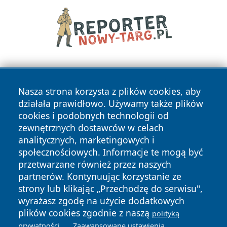
Nasza strona korzysta z plików cookies, aby
działała prawidłowo. Używamy także plików
cookies i podobnych technologii od
zewnętrznych dostawców w celach
Copyright © 2026 pulsbydgoszczy.pl Wszystkie prawa
analitycznych, marketingowych i
zastrzeżone.
społecznościowych. Informacje te mogą być
przetwarzane również przez naszych
partnerów. Kontynuując korzystanie ze
Polityka
Polityka
News
Autorzy
strony lub klikając „Przechodzę do serwisu",
Prywatności
Cookies
wyrażasz zgodę na użycie dodatkowych
plików cookies zgodnie z naszą
polityką
.
.
prywatności
Zaawansowane ustawienia