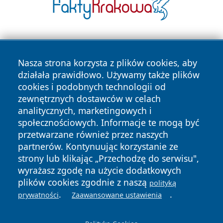
Nasza strona korzysta z plików cookies, aby
działała prawidłowo. Używamy także plików
cookies i podobnych technologii od
zewnętrznych dostawców w celach
Copyright © 2026 pulsbydgoszczy.pl Wszystkie prawa
analitycznych, marketingowych i
zastrzeżone.
społecznościowych. Informacje te mogą być
przetwarzane również przez naszych
partnerów. Kontynuując korzystanie ze
Polityka
Polityka
News
Autorzy
strony lub klikając „Przechodzę do serwisu",
Prywatności
Cookies
wyrażasz zgodę na użycie dodatkowych
plików cookies zgodnie z naszą
polityką
.
.
prywatności
Zaawansowane ustawienia