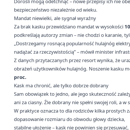
Dorośli mogą odetchnąć – nowe przepisy ich nie obe
bezpieczeństwo niezależnie od wieku.
Mandat niewielki, ale sygnał wyraźny
Za brak kasku przewidziano mandat w wysokości
10
podkreślają autorzy zmian – nie chodzi o karanie, 
„Dostrzegamy rosnącą popularność hulajnóg elekt
nadążać za rzeczywistością” – mówił minister infras
Z danych przytaczanych przez resort wynika, że uraz
obrażeń użytkowników hulajnóg. Noszenie kasku mo
proc.
Kask ma chronić, ale tylko dobrze dobrany
Sam obowiązek to jedno, ale jego skuteczność zależy
ani za ciasny. Źle dobrany nie spełni swojej roli, 
W praktyce oznacza to dla rodziców kilka prostych z
dopasowanie rozmiaru do obwodu głowy dziecka,
stabilne ułożenie – kask nie powinien się przesuwać,