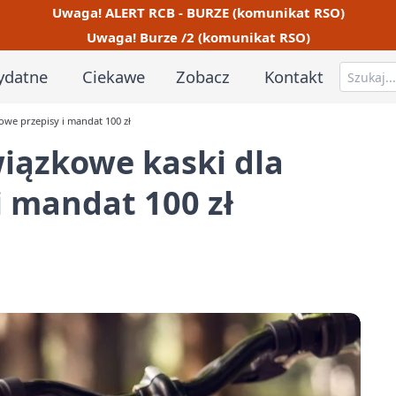
Uwaga! ALERT RCB - BURZE (komunikat RSO)
Uwaga! Burze /2 (komunikat RSO)
ydatne
Ciekawe
Zobacz
Kontakt
owe przepisy i mandat 100 zł
iązkowe kaski dla
i mandat 100 zł