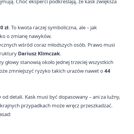
jmują. Choć eksperci podkreślają, że kask zwiększa
0 zł
. To kwota raczej symboliczna, ale – jak
tylko o zmianę nawyków.
rycznych wśród coraz młodszych osób. Prawo musi
truktury
Dariusz Klimczak
.
y głowy stanowią około jednej trzeciej wszystkich
że zmniejszyć ryzyko takich urazów nawet o
44
 od detali. Kask musi być dopasowany – ani za luźny,
a w skrajnych przypadkach może wręcz przeszkadzać.
asad: