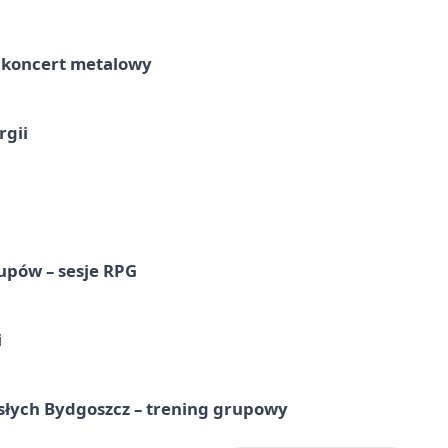
– koncert metalowy
rgii
upów – sesje RPG
i
osłych Bydgoszcz – trening grupowy