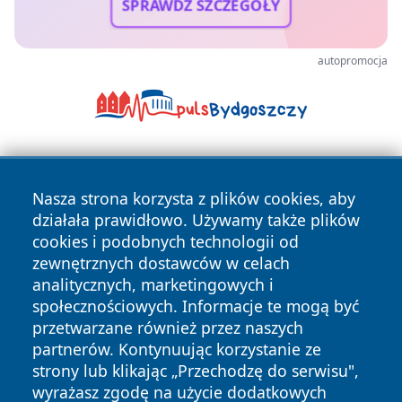
SPRAWDŹ SZCZEGÓŁY
autopromocja
Nasza strona korzysta z plików cookies, aby
działała prawidłowo. Używamy także plików
cookies i podobnych technologii od
zewnętrznych dostawców w celach
Copyright © 2026 pulsbydgoszczy.pl Wszystkie prawa
analitycznych, marketingowych i
zastrzeżone.
społecznościowych. Informacje te mogą być
przetwarzane również przez naszych
partnerów. Kontynuując korzystanie ze
Polityka
Polityka
News
Autorzy
strony lub klikając „Przechodzę do serwisu",
Prywatności
Cookies
wyrażasz zgodę na użycie dodatkowych