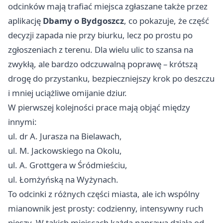
odcinków mają trafiać miejsca zgłaszane także przez
aplikację
Dbamy o Bydgoszcz
, co pokazuje, że część
decyzji zapada nie przy biurku, lecz po prostu po
zgłoszeniach z terenu. Dla wielu ulic to szansa na
zwykłą, ale bardzo odczuwalną poprawę – krótszą
drogę do przystanku, bezpieczniejszy krok po deszczu
i mniej uciążliwe omijanie dziur.
W pierwszej kolejności prace mają objąć między
innymi:
ul. dr A. Jurasza na Bielawach,
ul. M. Jackowskiego na Okolu,
ul. A. Grottgera w Śródmieściu,
ul. Łomżyńską na Wyżynach.
To odcinki z różnych części miasta, ale ich wspólny
mianownik jest prosty: codzienny, intensywny ruch
pieszy. W takich miejscach każda naprawa działa od