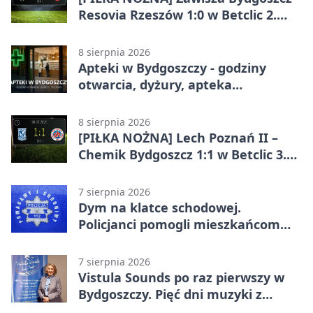
Resovia Rzeszów 1:0 w Betclic 2.
lidze. Pierwsza wygrana gospodarzy
8 sierpnia 2026
Apteki w Bydgoszczy - godziny
otwarcia, dyżury, apteka
całodobowa
8 sierpnia 2026
[PIŁKA NOŻNA] Lech Poznań II –
Chemik Bydgoszcz 1:1 w Betclic 3.
Lidze Grupa 2 (Grupa II).
Bydgoszczanie wywieźli punkt z
7 sierpnia 2026
Wronek
Dym na klatce schodowej.
Policjanci pomogli mieszkańcom
opuścić blok
7 sierpnia 2026
Vistula Sounds po raz pierwszy w
Bydgoszczy. Pięć dni muzyki z
całego świata