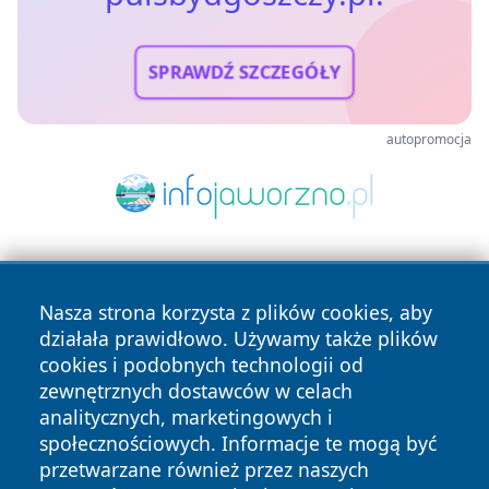
SPRAWDŹ SZCZEGÓŁY
autopromocja
Nasza strona korzysta z plików cookies, aby
działała prawidłowo. Używamy także plików
cookies i podobnych technologii od
zewnętrznych dostawców w celach
Copyright © 2026 pulsbydgoszczy.pl Wszystkie prawa
analitycznych, marketingowych i
zastrzeżone.
społecznościowych. Informacje te mogą być
przetwarzane również przez naszych