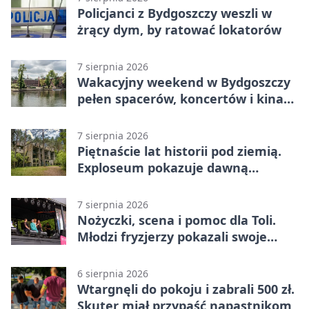
Policjanci z Bydgoszczy weszli w
żrący dym, by ratować lokatorów
7 sierpnia 2026
Wakacyjny weekend w Bydgoszczy
pełen spacerów, koncertów i kina
pod chmurką
7 sierpnia 2026
Piętnaście lat historii pod ziemią.
Exploseum pokazuje dawną
fabrykę
7 sierpnia 2026
Nożyczki, scena i pomoc dla Toli.
Młodzi fryzjerzy pokazali swoje
umiejętności
6 sierpnia 2026
Wtargnęli do pokoju i zabrali 500 zł.
Skuter miał przypaść napastnikom