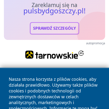
Zareklamuj się na
pulsbydgoszczy.pl!
SPRAWDŹ SZCZEGÓŁY
autopromocja
Nasza strona korzysta z plików cookies, aby
działała prawidłowo. Używamy także plików
cookies i podobnych technologii od
zewnętrznych dostawców w celach
Copyright © 2026 pulsbydgoszczy.pl Wszystkie prawa
analitycznych, marketingowych i
zastrzeżone.
społecznościowych. Informacje te mogą być