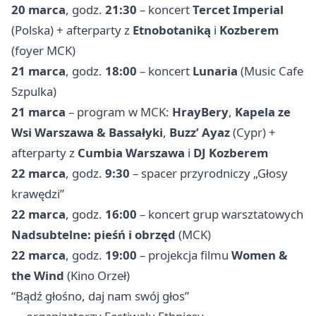
20 marca
, godz.
21:30
– koncert
Tercet Imperial
(Polska) + afterparty z
Etnobotaniką
i
Kozberem
(foyer MCK)
21 marca
, godz.
18:00
– koncert
Lunaria
(Music Cafe
Szpulka)
21 marca
– program w MCK:
HrayBery
,
Kapela ze
Wsi Warszawa & Bassałyki
,
Buzz’ Ayaz
(Cypr) +
afterparty z
Cumbia Warszawa
i
DJ Kozberem
22 marca
, godz.
9:30
– spacer przyrodniczy „Głosy
krawędzi”
22 marca
, godz.
16:00
– koncert grup warsztatowych
Nadsubtelne: pieśń i obrzęd
(MCK)
22 marca
, godz.
19:00
– projekcja filmu
Women &
the Wind
(Kino Orzeł)
“Bądź głośno, daj nam swój głos”