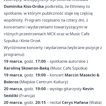
Dominika Kiss-Orska
podkreśla, że Ethniesy to
spotkanie, w którym publiczność staje się częścią
wspólnoty. Program rozpisano na cztery dni, z
koncertami i wydarzeniami towarzyszącymi w
różnych przestrzeniach MCK oraz w Music Cafe
Szpulka i Kinie Orzeł.
Wyróżnione koncerty i wydarzenia (wybrane pozycje z
programu):
19 marca
, godz.
17:00
– spotkanie autorskie z
Karoliną Skowron-Baką
(Music Cafe Szpulka)
19 marca
, godz.
19:00
– koncert
Marcin Masecki &
Boleros
(Miejskie Centrum Kultury)
20 marca
, godz.
19:00
– występ gitarzysty
Kevin
Seddiki
(Francja)
20 marca
, godz.
20:15
– recital
Cerys Hafana
(Walia)