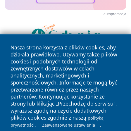
autopromocja
Nasza strona korzysta z plików cookies, aby
działała prawidłowo. Używamy także plików
cookies i podobnych technologii od
zewnętrznych dostawców w celach
analitycznych, marketingowych i
społecznościowych. Informacje te mogą być
przetwarzane również przez naszych
Copyright © 2026 pulsbydgoszczy.pl Wszystkie prawa
partnerów. Kontynuując korzystanie ze
zastrzeżone.
strony lub klikając „Przechodzę do serwisu",
wyrażasz zgodę na użycie dodatkowych
plików cookies zgodnie z naszą
polityką
Polityka
Polityka
News
Autorzy
.
.
prywatności
Zaawansowane ustawienia
Prywatności
Cookies