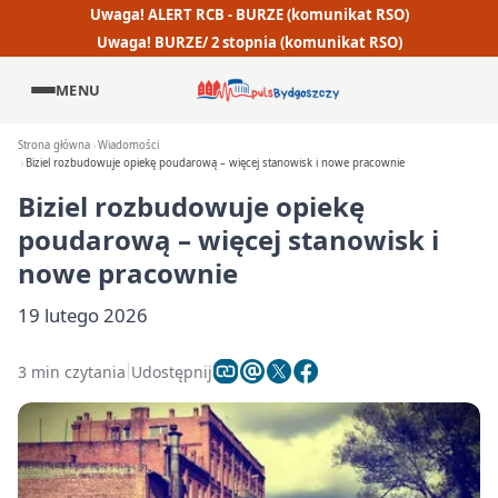
Uwaga! ALERT RCB - BURZE (komunikat RSO)
Uwaga! BURZE/ 2 stopnia (komunikat RSO)
MENU
Strona główna
Wiadomości
Biziel rozbudowuje opiekę poudarową – więcej stanowisk i nowe pracownie
Biziel rozbudowuje opiekę
poudarową – więcej stanowisk i
nowe pracownie
19 lutego 2026
3 min czytania
Udostępnij