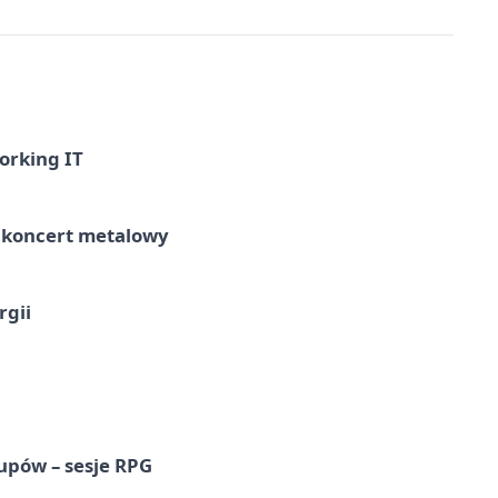
orking IT
– koncert metalowy
rgii
upów – sesje RPG