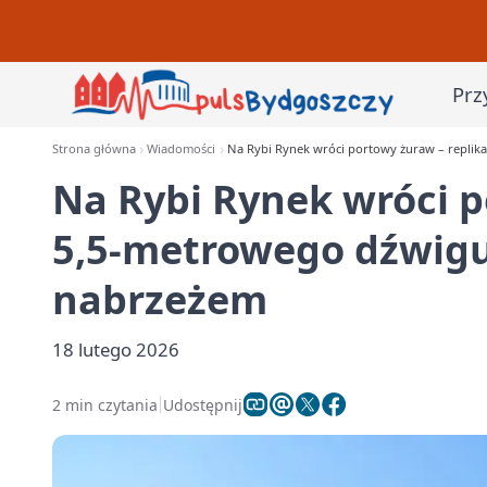
Prz
Strona główna
Wiadomości
Na Rybi Rynek wróci portowy żuraw – replik
Na Rybi Rynek wróci p
5,5-metrowego dźwigu
nabrzeżem
18 lutego 2026
2 min czytania
Udostępnij