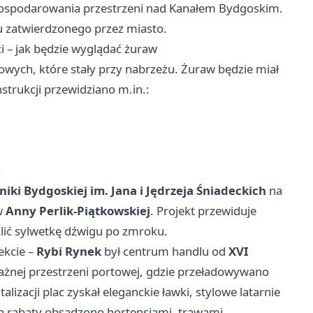
ospodarowania przestrzeni nad Kanałem Bydgoskim.
 zatwierdzonego przez miasto.
 – jak będzie wyglądać żuraw
wych, które stały przy nabrzeżu. Żuraw będzie miał
strukcji przewidziano m.in.:
.
niki Bydgoskiej im. Jana i Jędrzeja Śniadeckich
na
w
Anny Perlik-Piątkowskiej
. Projekt przewiduje
lić sylwetkę dźwigu po zmroku.
ekcie –
Rybi Rynek
był centrum handlu od
XVI
 ważnej przestrzeni portowej, gdzie przeładowywano
alizacji plac zyskał eleganckie ławki, stylowe latarnie
 a rabaty obsadzono hortensjami, trawami