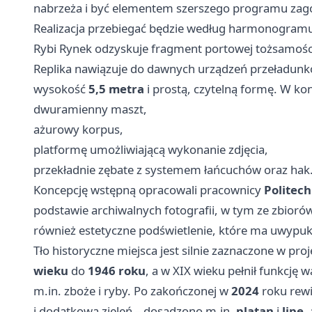
nabrzeża i być elementem szerszego programu zag
Realizacja przebiegać będzie według harmonogramu
Rybi Rynek odzyskuje fragment portowej tożsamości
Replika nawiązuje do dawnych urządzeń przeładunko
wysokość
5,5 metra
i prostą, czytelną formę. W kon
dwuramienny maszt,
ażurowy korpus,
platformę umożliwiającą wykonanie zdjęcia,
przekładnie zębate z systemem łańcuchów oraz hak
Koncepcję wstępną opracowali pracownicy
Politech
podstawie archiwalnych fotografii, w tym ze zbioró
również estetyczne podświetlenie, które ma uwypuk
Tło historyczne miejsca jest silnie zaznaczone w proj
wieku
do
1946 roku
, a w XIX wieku pełnił funkcję
m.in. zboże i ryby. Po zakończonej w
2024
roku rewit
i dodatkową zieleń – dosadzono m.in.
platan
i
lipę
,