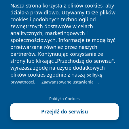
Nasza strona korzysta z plików cookies, aby
działała prawidłowo. Używamy także plików
Następny >>
cookies i podobnych technologii od
Bieg Rzeźnika w wersji online spina Polskę. Zapisy
zewnętrznych dostawców w celach
trwają do 30.04.2026
analitycznych, marketingowych i
społecznościowych. Informacje te mogą być
przetwarzane również przez naszych
partnerów. Kontynuując korzystanie ze
strony lub klikając „Przechodzę do serwisu",
Przydatne dane teleadresowe
wyrażasz zgodę na użycie dodatkowych
Wojewódzki Inspektorat Transportu Drogowego w
plików cookies zgodnie z naszą
polityką
.
.
prywatności
Zaawansowane ustawienia
Bydgoszczy - kontakt, godziny, zgłaszanie usterek
Parafia Miłosierdzia Bożego w Bydgoszczy - msze,
Polityka Cookies
kancelaria, kontakt
Centrum Nauki i Kultury Młyny Rothera w Bydgoszczy
Przejdź do serwisu
- godziny, bilety, dojazd i dostępność
Zakłady Chemiczne Nitro-Chem w Bydgoszczy -