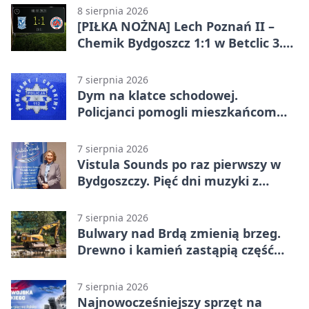
8 sierpnia 2026
[PIŁKA NOŻNA] Lech Poznań II –
Chemik Bydgoszcz 1:1 w Betclic 3.
Lidze Grupa 2 (Grupa II).
Bydgoszczanie wywieźli punkt z
7 sierpnia 2026
Wronek
Dym na klatce schodowej.
Policjanci pomogli mieszkańcom
opuścić blok
7 sierpnia 2026
Vistula Sounds po raz pierwszy w
Bydgoszczy. Pięć dni muzyki z
całego świata
7 sierpnia 2026
Bulwary nad Brdą zmienią brzeg.
Drewno i kamień zastąpią część
betonu
7 sierpnia 2026
Najnowocześniejszy sprzęt na