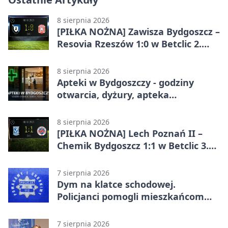
8 sierpnia 2026
[PIŁKA NOŻNA] Zawisza Bydgoszcz –
Resovia Rzeszów 1:0 w Betclic 2.
lidze. Pierwsza wygrana gospodarzy
8 sierpnia 2026
Apteki w Bydgoszczy - godziny
otwarcia, dyżury, apteka
całodobowa
8 sierpnia 2026
[PIŁKA NOŻNA] Lech Poznań II –
Chemik Bydgoszcz 1:1 w Betclic 3.
Lidze Grupa 2 (Grupa II).
Bydgoszczanie wywieźli punkt z
7 sierpnia 2026
Wronek
Dym na klatce schodowej.
Policjanci pomogli mieszkańcom
opuścić blok
7 sierpnia 2026