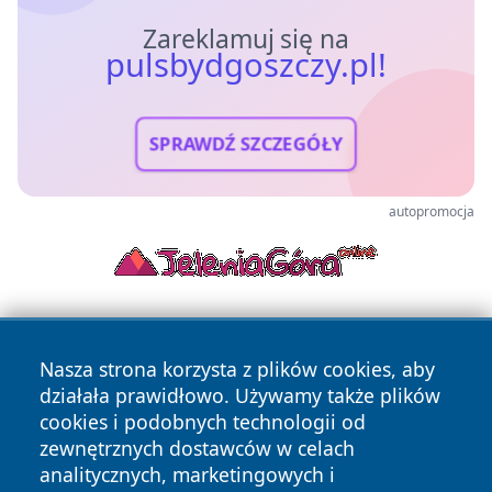
Zareklamuj się na
pulsbydgoszczy.pl!
SPRAWDŹ SZCZEGÓŁY
autopromocja
Nasza strona korzysta z plików cookies, aby
działała prawidłowo. Używamy także plików
cookies i podobnych technologii od
zewnętrznych dostawców w celach
Copyright © 2026 pulsbydgoszczy.pl Wszystkie prawa
analitycznych, marketingowych i
zastrzeżone.