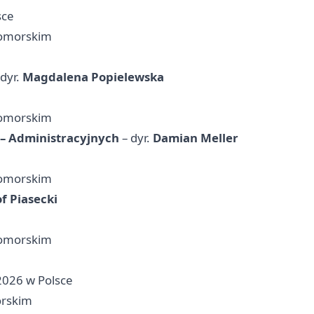
sce
pomorskim
dyr.
Magdalena Popielewska
pomorskim
– Administracyjnych
– dyr.
Damian Meller
pomorskim
f Piasecki
pomorskim
2026 w Polsce
orskim