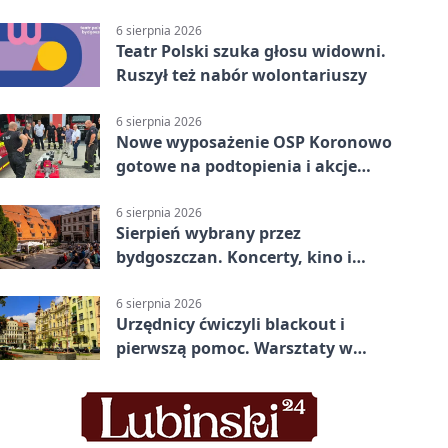
poprowadzi rozgrzewkę
6 sierpnia 2026
Teatr Polski szuka głosu widowni.
Ruszył też nabór wolontariuszy
6 sierpnia 2026
Nowe wyposażenie OSP Koronowo
gotowe na podtopienia i akcje
gaśnicze
6 sierpnia 2026
Sierpień wybrany przez
bydgoszczan. Koncerty, kino i
spływy kajakowe
6 sierpnia 2026
Urzędnicy ćwiczyli blackout i
pierwszą pomoc. Warsztaty w
powiecie bydgoskim