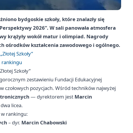
niono bydgoskie szkoły, które znalazły się
Perspektywy 2026”. W sali panowała atmosfera
wy krążyły wokół matur i olimpiad. Nagrody
ych ośrodków kształcenia zawodowego i ogólnego.
„Złotej Szkoły”
a rankingu
Złotej Szkoły”
gorocznym zestawieniu Fundacji Edukacyjnej
ię w czołowych pozycjach. Wśród techników najwyżej
ktronicznych
— dyrektorem jest
Marcin
 dwa licea.
a w rankingu:
ych
– dyr.
Marcin Chabowski