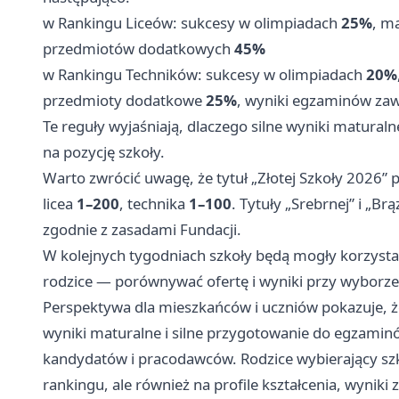
w Rankingu Liceów: sukcesy w olimpiadach
25%
, m
przedmiotów dodatkowych
45%
w Rankingu Techników: sukcesy w olimpiadach
20%
przedmioty dodatkowe
25%
, wyniki egzaminów z
Te reguły wyjaśniają, dlaczego silne wyniki matural
na pozycję szkoły.
Warto zwrócić uwagę, że tytuł „Złotej Szkoły 2026”
licea
1–200
, technika
1–100
. Tytuły „Srebrnej” i „B
zgodnie z zasadami Fundacji.
W kolejnych tygodniach szkoły będą mogły korzystać
rodzice — porównywać ofertę i wyniki przy wyborze 
Perspektywa dla mieszkańców i uczniów pokazuje, ż
wyniki maturalne i silne przygotowanie do egzamin
kandydatów i pracodawców. Rodzice wybierający szk
rankingu, ale również na profile kształcenia, wyni