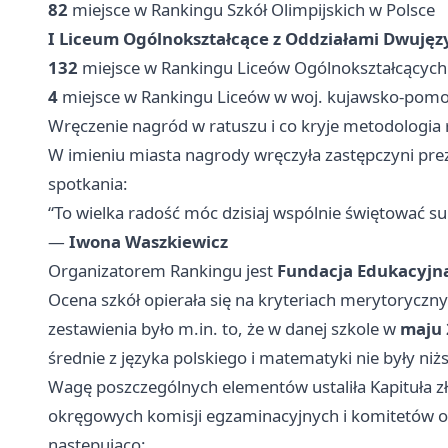
82
miejsce w Rankingu Szkół Olimpijskich w Polsce
I Liceum Ogólnokształcące z Oddziałami Dwuję
132
miejsce w Rankingu Liceów Ogólnokształcących
4
miejsce w Rankingu Liceów w woj. kujawsko-pom
Wręczenie nagród w ratuszu i co kryje metodologia
W imieniu miasta nagrody wręczyła zastępczyni pr
spotkania:
“To wielka radość móc dzisiaj wspólnie świętować s
—
Iwona Waszkiewicz
Organizatorem Rankingu jest
Fundacja Edukacyjn
Ocena szkół opierała się na kryteriach merytorycz
zestawienia było m.in. to, że w danej szkole w
maju 
średnie z języka polskiego i matematyki nie były niżs
Wagę poszczególnych elementów ustaliła Kapituła zł
okręgowych komisji egzaminacyjnych i komitetów ol
następująco: