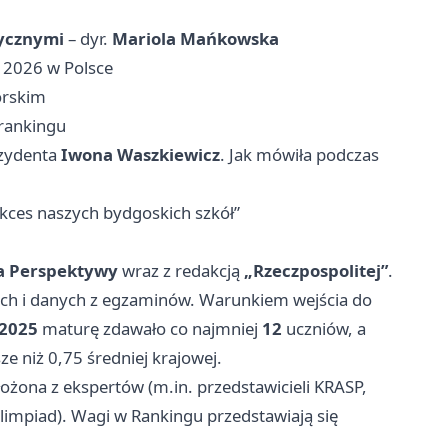
zycznymi
– dyr.
Mariola Mańkowska
 2026 w Polsce
orskim
 rankingu
ezydenta
Iwona Waszkiewicz
. Jak mówiła podczas
ukces naszych bydgoskich szkół”
a Perspektywy
wraz z redakcją
„Rzeczpospolitej”
.
nych i danych z egzaminów. Warunkiem wejścia do
2025
maturę zdawało co najmniej
12
uczniów, a
ze niż 0,75 średniej krajowej.
ożona z ekspertów (m.in. przedstawicieli KRASP,
impiad). Wagi w Rankingu przedstawiają się