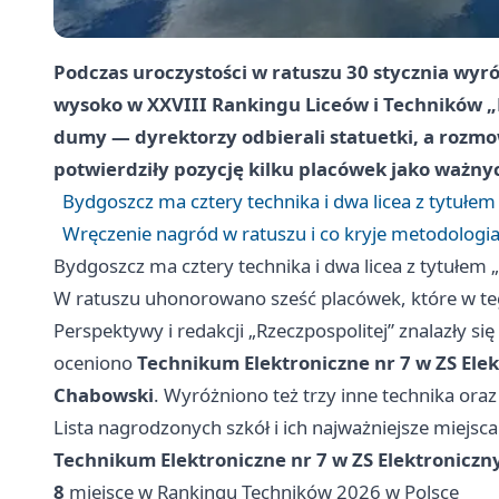
Podczas uroczystości w ratuszu
30 stycznia
wyróż
wysoko w XXVIII Rankingu Liceów i Techników „
dumy — dyrektorzy odbierali statuetki, a rozmo
potwierdziły pozycję kilku placówek jako ważn
Bydgoszcz ma cztery technika i dwa licea z tytułem 
Wręczenie nagród w ratuszu i co kryje metodologi
Bydgoszcz ma cztery technika i dwa licea z tytułem „
W ratuszu uhonorowano sześć placówek, które w te
Perspektywy i redakcji „Rzeczpospolitej” znalazły s
oceniono
Technikum Elektroniczne nr 7 w ZS Ele
Chabowski
. Wyróżniono też trzy inne technika oraz
Lista nagrodzonych szkół i ich najważniejsze miejsc
Technikum Elektroniczne nr 7 w ZS Elektroniczn
8
miejsce w Rankingu Techników 2026 w Polsce