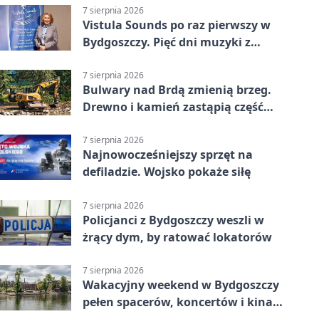
7 sierpnia 2026
Vistula Sounds po raz pierwszy w
Bydgoszczy. Pięć dni muzyki z
całego świata
7 sierpnia 2026
Bulwary nad Brdą zmienią brzeg.
Drewno i kamień zastąpią część
betonu
7 sierpnia 2026
Najnowocześniejszy sprzęt na
defiladzie. Wojsko pokaże siłę
7 sierpnia 2026
Policjanci z Bydgoszczy weszli w
żrący dym, by ratować lokatorów
7 sierpnia 2026
Wakacyjny weekend w Bydgoszczy
pełen spacerów, koncertów i kina
pod chmurką