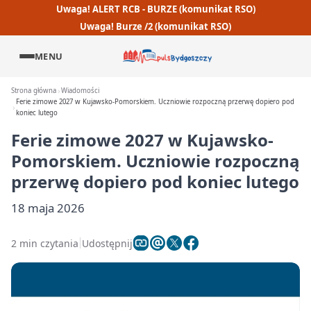
Uwaga! ALERT RCB - BURZE (komunikat RSO)
Uwaga! Burze /2 (komunikat RSO)
MENU
Strona główna
Wiadomości
Ferie zimowe 2027 w Kujawsko-Pomorskiem. Uczniowie rozpoczną przerwę dopiero pod
koniec lutego
Ferie zimowe 2027 w Kujawsko-
Pomorskiem. Uczniowie rozpoczną
przerwę dopiero pod koniec lutego
18 maja 2026
2 min czytania
Udostępnij