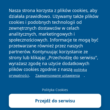
Nasza strona korzysta z plików cookies, aby
działała prawidłowo. Używamy także plików
cookies i podobnych technologii od
zewnętrznych dostawców w celach
Copyright © 2026 pulsbydgoszczy.pl Wszystkie prawa
analitycznych, marketingowych i
zastrzeżone.
społecznościowych. Informacje te mogą być
przetwarzane również przez naszych
partnerów. Kontynuując korzystanie ze
Polityka
Polityka
News
Autorzy
strony lub klikając „Przechodzę do serwisu",
Prywatności
Cookies
wyrażasz zgodę na użycie dodatkowych
plików cookies zgodnie z naszą
polityką
.
.
prywatności
Zaawansowane ustawienia
Polityka Cookies
Przejdź do serwisu